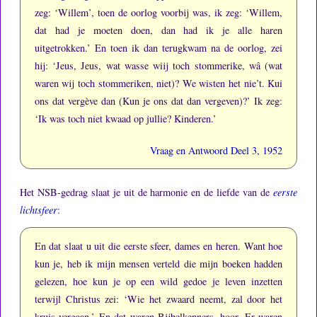
zeg: ‘Willem’, toen de oorlog voorbij was, ik zeg: ‘Willem,
dat had je moeten doen, dan had ik je alle haren
uitgetrokken.’
En toen ik dan terugkwam na de oorlog, zei
hij: ‘Jeus, Jeus, wat wasse wiij toch stommerike, wâ (wat
waren wij toch stommeriken, niet)?
We wisten het nie’t.
Kui
ons dat vergève dan (Kun je ons dat dan vergeven)?’
Ik zeg:
‘Ik was toch niet kwaad op jullie?
Kinderen.’
Vraag en Antwoord Deel 3, 1952
Het NSB-gedrag slaat je uit de harmonie en de liefde van de
eerste
lichtsfeer
:
En dat slaat u uit die eerste sfeer, dames en heren.
Want hoe
kun je, heb ik mijn mensen verteld die mijn boeken hadden
gelezen, hoe kun je op een wild gedoe je leven inzetten
terwijl Christus zei: ‘Wie het zwaard neemt, zal door het
kruis vergaan.’
En dat waren Bijbelkenners, hoor.
Er waren