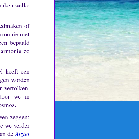
 maken welke
oedmaken of
harmonie met
en bepaald
sharmonie zo
l heeft een
ngen worden
n vertolken.
rdoor we in
kosmos.
een zeggen:
e we verder
van de
Alziel