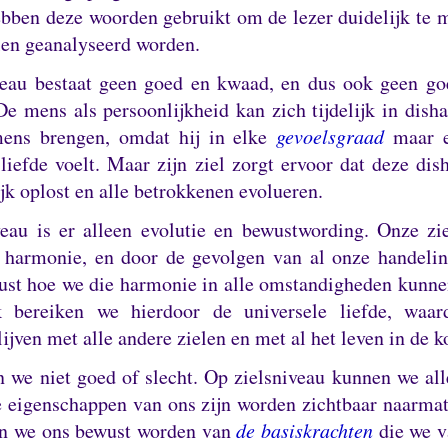
bben deze woorden gebruikt om de lezer duidelijk te
len geanalyseerd worden.
veau bestaat geen goed en kwaad, en dus ook geen g
De mens als persoonlijkheid kan zich tijdelijk in dis
ens brengen, omdat hij in elke
gevoelsgraad
maar e
liefde voelt.
Maar zijn ziel zorgt ervoor dat deze di
jk oplost en alle betrokkenen evolueren.
veau is er alleen evolutie en bewustwording.
Onze zie
 harmonie, en door de gevolgen van al onze handeli
st hoe we die harmonie in alle omstandigheden kunne
jk bereiken we hierdoor de universele liefde, waa
ijven met alle andere zielen en met al het leven in de 
jn we niet goed of slecht.
Op zielsniveau kunnen we all
 eigenschappen van ons zijn worden zichtbaar naarmat
en we ons bewust worden van
de basiskrachten
die we 