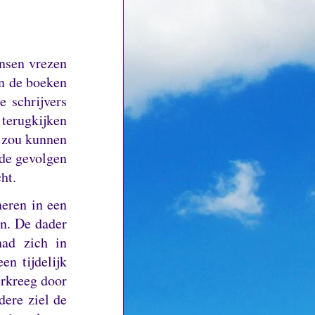
sen vrezen
n de boeken
e schrijvers
 terugkijken
d zou kunnen
de gevolgen
ht.
neren in een
en.
De dader
had zich in
en tijdelijk
erkreeg door
dere ziel de