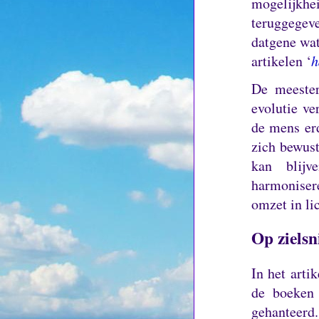
mogelijkh
teruggege
datgene wa
artikelen ‘
h
De meester
evolutie ve
de mens erd
zich bewust
kan blij
harmoniser
omzet in li
Op zielsn
In het artik
de boeken 
gehanteerd