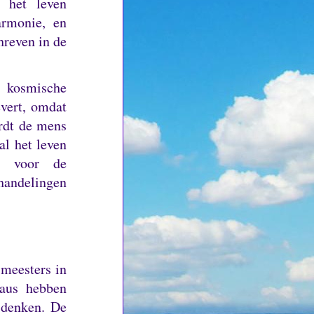
 het leven
armonie, en
hreven in de
n kosmische
evert, omdat
rdt de mens
al het leven
el voor de
handelingen
 meesters in
eaus hebben
e denken.
De