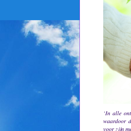
‘In alle on
waardoor d
voor zijn m