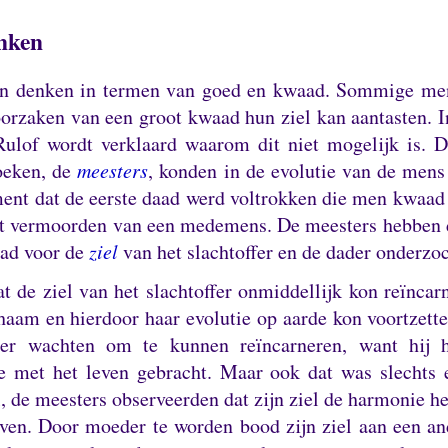
nken
n denken in termen van goed en kwaad.
Sommige men
oorzaken van een groot kwaad hun ziel kan aantasten.
I
Rulof wordt verklaard waarom dit niet mogelijk is.
D
oeken, de
meesters
, konden in de evolutie van de mens
ent dat de eerste daad werd voltrokken die men kwaa
t vermoorden van een medemens.
De meesters hebben 
aad voor de
ziel
van het slachtoffer en de dader onderzoc
t de ziel van het slachtoffer onmiddellijk kon reïncar
haam en hierdoor haar evolutie op aarde kon voortzett
er wachten om te kunnen reïncarneren, want hij 
e met het leven gebracht.
Maar ook dat was slechts e
l, de meesters observeerden dat zijn ziel de harmonie h
even.
Door moeder te worden bood zijn ziel aan een an