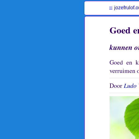
jozefrulof.o
Goed e
kunnen on
Goed en kw
verruimen o
Door
Ludo 