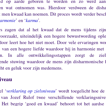
eid op aarde geboren te worden en zo werd aan
ven wat ontnomen was.
Hierdoor verdween de dish
t men kwaad kan noemen.
Dit proces wordt verder besc
armonie
’ en ‘
karma
’.
s zagen dat al het kwaad dat de mens tijdens zij
roorzaakt, uiteindelijk een hogere bewustwording opl
oor leert hoe het niet moet.
Door vele ervaringen wo
 van een hogere liefde waardoor hij in harmonie met 
ven.
In alle ontwikkelingsstappen zorgt de zi
ende stuwing waardoor de mens zijn disharmonische 
cht en geluk voor zijn medemens.
iveau
el ‘
verklaring op zielsniveau
’ wordt toegelicht hoe de
van Jozef Rulof twee verschillende verklaringsniv
.
Het begrip ‘goed en kwaad’ behoort tot het aards