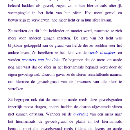
beleefd hadden als gevoel, zagen ze in hun hiernamaals uiterlijk
weerspiegeld in het licht van hun sfeer.
Hoe meer gevoel en
bewustzijn ze verwierven, hoe meer licht er in hun sfeer kwam.
Ze merkten dat dit licht helderder en mooier werd, naarmate ze zich
meer voor anderen gingen inzetten.
De aard van het licht was
blijkbaar gekoppeld aan de graad van liefde die ze voelden voor het
andere leven.
Zo bereikten ze het licht van de
vierde lichtsfeer
, en
werden
meesters van het licht
.
Ze begrepen dat de mens op aarde
nog niet wist dat de sfeer in het hiernamaals bepaald werd door de
eigen gevoelsgraad.
Daarom gaven ze de sferen verschillende namen,
om hiermee de gevoelsgraad van de bewoners van die sfeer te
vertolken.
Ze begrepen ook dat de mens op aarde reeds deze gevoelsgraden
innerlijk moest dragen, anders hadden de daarop afgestemde sferen
niet kunnen ontstaan.
Wanneer bij de
overgang
van een mens naar
het hiernamaals de gevoelsgraad de plaats in het hiernamaals
bepaalt, moet die gevoelsgraad reeds tijdens de levens op aarde