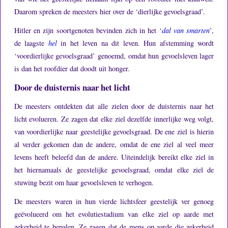
Daarom spreken de meesters hier over de ‘dierlijke gevoelsgraad’.
Hitler en zijn soortgenoten bevinden zich in het ‘
dal van smarten
’,
de laagste
hel
in het leven na dit leven.
Hun afstemming wordt
‘voordierlijke gevoelsgraad’ genoemd, omdat hun gevoelsleven lager
is dan het roofdier dat doodt uit honger.
Door de duisternis naar het licht
De meesters ontdekten dat alle zielen door de duisternis naar het
licht evolueren.
Ze zagen dat elke ziel dezelfde innerlijke weg volgt,
van voordierlijke naar geestelijke gevoelsgraad.
De ene ziel is hierin
al verder gekomen dan de andere, omdat de ene ziel al veel meer
levens heeft beleefd dan de andere.
Uiteindelijk bereikt elke ziel in
het hiernamaals de geestelijke gevoelsgraad, omdat elke ziel de
stuwing bezit om haar gevoelsleven te verhogen.
De meesters waren in hun vierde lichtsfeer geestelijk ver genoeg
geëvolueerd om het evolutiestadium van elke ziel op aarde met
zekerheid te bepalen.
Ze zagen dat de mens op aarde die zekerheid