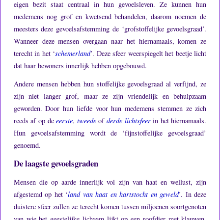
eigen bezit staat centraal in hun gevoelsleven.
Ze kunnen hun
medemens nog grof en kwetsend behandelen, daarom noemen de
meesters deze gevoelsafstemming de ‘grofstoffelijke gevoelsgraad’.
Wanneer deze mensen overgaan naar het hiernamaals, komen ze
terecht in het ‘
schemerland
’.
Deze sfeer weerspiegelt het beetje licht
dat haar bewoners innerlijk hebben opgebouwd.
Andere mensen hebben hun stoffelijke gevoelsgraad al verfijnd, ze
zijn niet langer grof, maar ze zijn vriendelijk en behulpzaam
geworden.
Door hun liefde voor hun medemens stemmen ze zich
reeds af op de
eerste
,
tweede
of
derde
lichtsfeer
in het hiernamaals.
Hun gevoelsafstemming wordt de ‘fijnstoffelijke gevoelsgraad’
genoemd.
De laagste gevoelsgraden
Mensen die op aarde innerlijk vol zijn van haat en wellust, zijn
afgestemd op het ‘
land van haat en hartstocht en geweld
’.
In deze
duistere sfeer zullen ze terecht komen tussen miljoenen soortgenoten
van wie het geestelijke lichaam lijkt op een roofdier met klauwen.