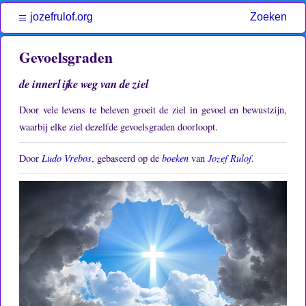
jozefrulof.org
Zoeken
Gevoelsgraden
de innerlijke weg van de ziel
Door vele levens te beleven groeit de ziel in gevoel en bewustzijn,
waarbij elke ziel dezelfde gevoelsgraden doorloopt.
Door
Ludo Vrebos
, gebaseerd op de
boeken
van
Jozef Rulof
.