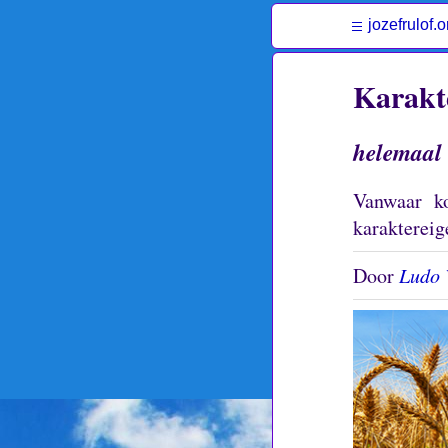
jozefrulof.o
Karakt
helemaal 
Vanwaar ko
karaktereig
Door
Ludo 