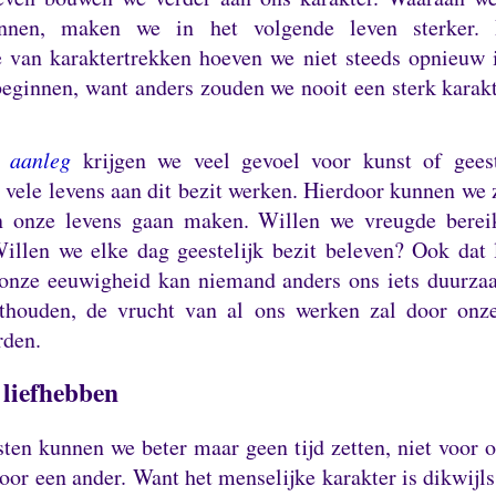
innen, maken we in het volgende leven sterker.
e van karaktertrekken hoeven we niet steeds opnieuw 
beginnen, want anders zouden we nooit een sterk kara
j
aanleg
krijgen we veel gevoel voor kunst of geeste
vele levens aan dit bezit werken.
Hierdoor kunnen we z
n onze levens gaan maken.
Willen we vreugde bere
illen we elke dag geestelijk bezit beleven?
Ook dat 
 onze eeuwigheid kan niemand anders ons iets duurza
nthouden, de vrucht van al ons werken zal door onze
rden.
 liefhebben
ten kunnen we beter maar geen tijd zetten, niet voor o
voor een ander.
Want het menselijke karakter is dikwijls