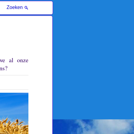
Zoeken
 we al onze
ns?