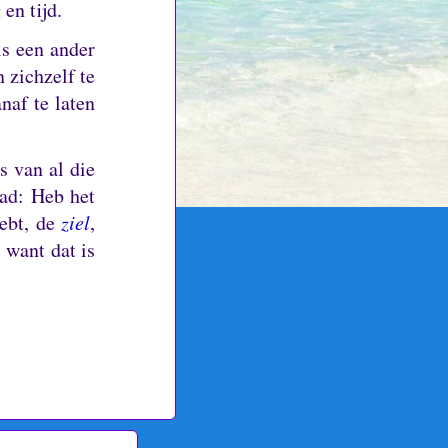
en tijd.
s een ander
n zichzelf te
naf te laten
s van al die
ad: Heb het
hebt, de
ziel
,
 want dat is