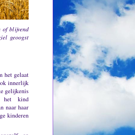
 of blijvend
iel geoogst
m het gelaat
ok innerlijk
e gelijkenis
t het kind
an naar haar
ige kinderen