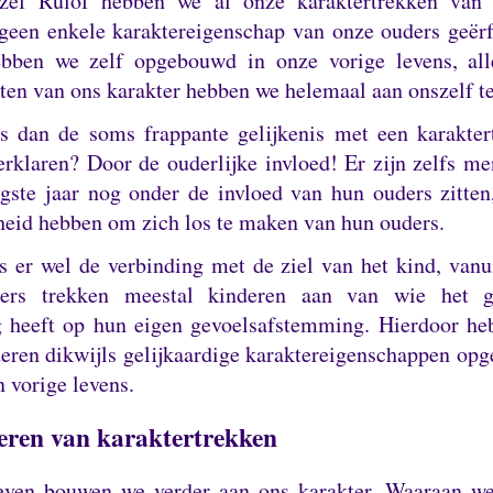
zef Rulof hebben we al onze karaktertrekken van 
geen enkele karaktereigenschap van onze ouders geër
ebben we zelf opgebouwd in onze vorige levens, all
en van ons karakter hebben we helemaal aan onszelf t
s dan de soms frappante gelijkenis met een karakter
verklaren?
Door de ouderlijke invloed!
Er zijn zelfs me
gste jaar nog onder de invloed van hun ouders zitten
heid hebben om zich los te maken van hun ouders.
s er wel de verbinding met de ziel van het kind, vanu
ers trekken meestal kinderen aan van wie het ge
 heeft op hun eigen gevoelsafstemming.
Hierdoor he
eren dikwijls gelijkaardige karaktereigenschappen op
n vorige levens.
eren van karaktertrekken
even bouwen we verder aan ons karakter.
Waaraan we