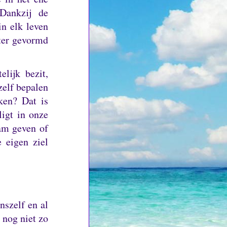
Dankzij de
in elk leven
kter gevormd
lijk bezit,
elf bepalen
iken?
Dat is
ligt in onze
am geven of
 eigen ziel
nszelf en al
 nog niet zo