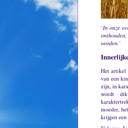
‘In onze ee
onthouden,
worden.’
Innerlijk
Het artikel 
van een kin
zijn, in ka
wordt dik
karaktertre
moeder, het
krijgen een