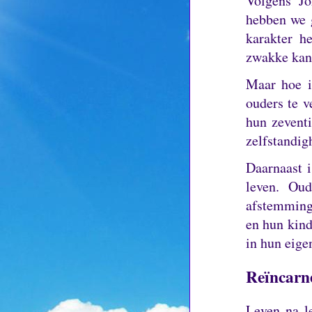
Volgens Jo
hebben we 
karakter h
zwakke kant
Maar hoe i
ouders te 
hun zeventi
zelfstandig
Daarnaast i
leven.
Oud
afstemming
en hun kind
in hun eige
Reïncarn
Leven na l