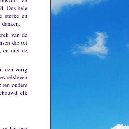
onszelf, en
fd.
Ons hele
e sterke en
e danken.
trek van de
nsen die tot
, en niet de
it een vorig
voelsleven
bben ouders
gebouwd, elk
 in het ene