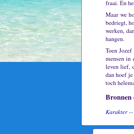
fraai.
En het
Maar we hoe
bedriegt, h
werken, dan
hangen.
Toen Jozef 
mensen in 
leven lief,
dan hoef je
toch helema
Bronnen 
Karakter -