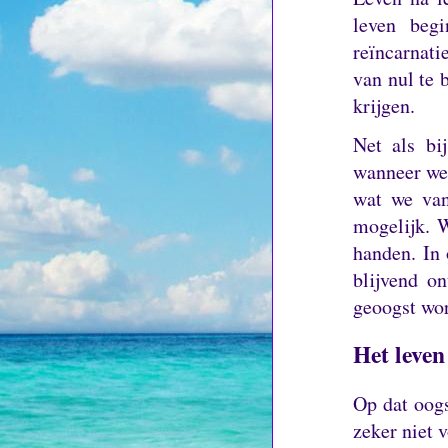
leven beg
reïncarnati
van nul te 
krijgen.
Net als bi
wanneer we 
wat we va
mogelijk.
W
handen.
In
blijvend o
geoogst wo
Het leven
Op dat oogs
zeker niet 